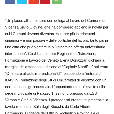
“Un plauso all’assessore con delega al lavoro del Comune di
Vicenza Silvio Giovine, che ha compreso appieno la novità per
cui i Comuni devono diventare sempre più interlocutori
dinamici – e non passivi – delle politiche del lavoro, tanto più in
una città che può vantare la più dinamica offerta universitaria
inter-ateneo”. Così l’assessore Re­gionale all’Istru­zione,
Forma­zione e Lavoro del Ve­neto Elena Donazzan dichiara a
margine della seconda edizione di “Capitale NordEst” sul tema
“Orientare all’autoimprenditorialità”, plaudendo all’entrata di
IUAV in Fondazione degli Studi Universitari di Vicenza con un
corso sul design industriale. L’appuntamento si è svolto nella
sede municipale di Palazzo Trissino, promosso da ESU
Verona e Città di Vicenza. I protagonisti erano tutti presenti alla
tavola rotonda in Sala degli Stucchi: da Carlo Alberto
Formaggio, Dirigente dell’Uf­ficio Sco­las­tico Provinciale di