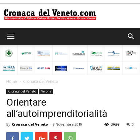
Cronaca
del
Home
Cronaca del Veneto
Cronaca del Veneto
Verona
Veneto
Orientare
all’autoimprenditorialità
By
Cronaca del Veneto
-
8 Novembre 2019
60699
0