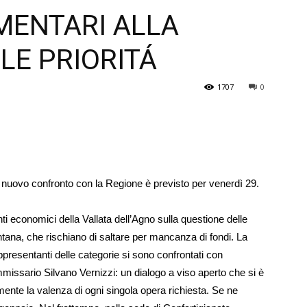
ENTARI ALLA
Veneto
LE PRIORITÁ
1707
0
n nuovo confronto con la Regione è previsto per venerdì 29.
i economici del­la Vallata dell’Agno sulla questione delle
ana, che rischiano di saltare per mancanza di fondi. La
presentanti delle categorie si sono confrontati con
mmissario Silvano Vernizzi: un dialogo a viso aperto che si è
ente la valenza di ogni singola opera richiesta. Se ne