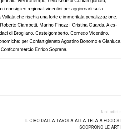
gennaio. Nel frattempo, nella sede di Con­far­tigianato,
consiglieri re­gionali vicentini per aggiornarli sul­la
la Vallata che rischia una forte e immeritata penalizzazione.
li Ro­berto Ciambetti, Marino Fi­nozzi, Cristina Guarda, Ales­
sindaci di Bro­gliano, Castelgomberto, Cornedo Vicentino,
conomiche: per Confartigianato Agos­tino Bonomo e Gianluca
per Confcommercio Enrico Soprana.
Next article
IL CIBO DALLA TAVOLA ALLA TELA A FOOD SI
SCOPRONO LE ARTI