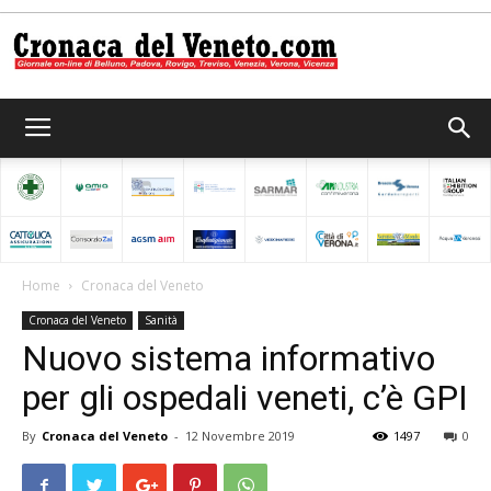
Cronaca
del
Home
Cronaca del Veneto
Cronaca del Veneto
Sanità
Veneto
Nuovo sistema informativo
per gli ospedali veneti, c’è GPI
By
Cronaca del Veneto
-
12 Novembre 2019
1497
0