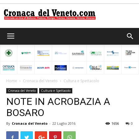
Cronaca
del
Home
Cronaca del Veneto
Cultura e Spettacolo
Cronaca del Veneto
Cultura e Spettacolo
Veneto
NOTE IN ACROBAZIA A
BOSARO
By
Cronaca del Veneto
-
22 Luglio 2016
1656
0