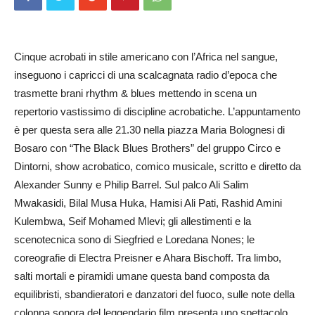
Cinque acrobati in stile americano con l’Africa nel sangue,
inseguono i capricci di una scalcagnata radio d’epoca che
trasmette brani rhythm & blues mettendo in scena un
repertorio vastissimo di discipline acrobatiche. L’appuntamento
è per questa sera alle 21.30 nella piazza Maria Bolognesi di
Bosaro con “The Black Blues Brothers” del gruppo Circo e
Dintorni, show acrobatico, comico musicale, scritto e diretto da
Alexander Sunny e Philip Barrel. Sul palco Ali Salim
Mwakasidi, Bilal Musa Huka, Hamisi Ali Pati, Rashid Amini
Kulembwa, Seif Mohamed Mlevi; gli allestimenti e la
scenotecnica sono di Siegfried e Loredana Nones; le
coreografie di Electra Preisner e Ahara Bischoff. Tra limbo,
salti mortali e piramidi umane questa band composta da
equilibristi, sbandieratori e danzatori del fuoco, sulle note della
colonna sonora del leggendario film presenta uno spettacolo