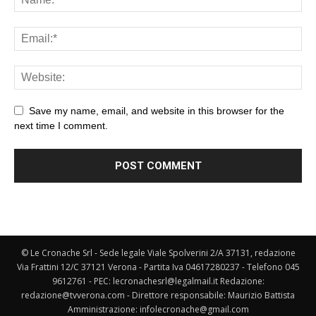
Save my name, email, and website in this browser for the
next time I comment.
© Le Cronache Srl - Sede legale Viale Spolverini 2/A 37131, redazione
Via Frattini 12/C 37121 Verona - Partita Iva 04617280237 - Telefono 045
9612761 - PEC: lecronachesrl@legalmail.it Redazione:
redazione@tvverona.com - Direttore responsabile: Maurizio Battista
Amministrazione: infolecronache@gmail.com