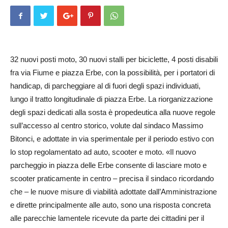
32 nuovi posti moto, 30 nuovi stalli per biciclette, 4 posti disabili
fra via Fiume e piazza Erbe, con la possibilità, per i portatori di
handicap, di parcheggiare al di fuori de­gli spazi individuati,
lungo il tratto longitudinale di piazza Erbe. La riorganizzazione
degli spazi dedicati alla sosta è propedeutica alla nuove regole
sull’accesso al centro storico, volute dal sindaco Mas­­­simo
Bitonci, e adottate in via sperimentale per il periodo es­tivo con
lo stop regolamentato ad auto, scooter e moto. «Il nuovo
parcheggio in piazza delle Erbe consente di la­sciare moto e
scooter pratica­men­te in centro – precisa il sindaco ricordando
che – le nuove mi­su­re di viabilità adottate dall’Am­ministrazione
e dirette principalmente alle auto, sono una risposta concreta
alle parecchie la­mentele ricevute da parte dei cittadini per il