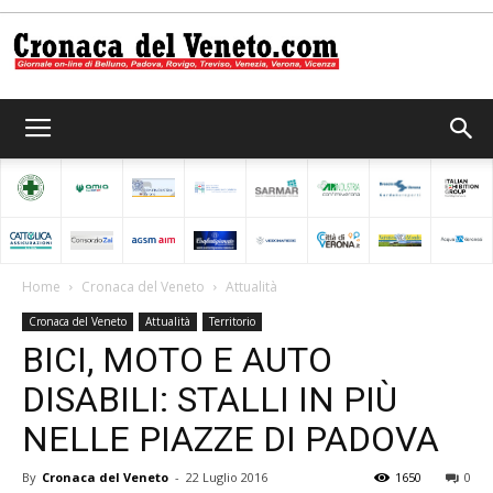
Cronaca
del
Home
Cronaca del Veneto
Attualità
Cronaca del Veneto
Attualità
Territorio
Veneto
BICI, MOTO E AUTO
DISABILI: STALLI IN PIÙ
NELLE PIAZZE DI PADOVA
By
Cronaca del Veneto
-
22 Luglio 2016
1650
0