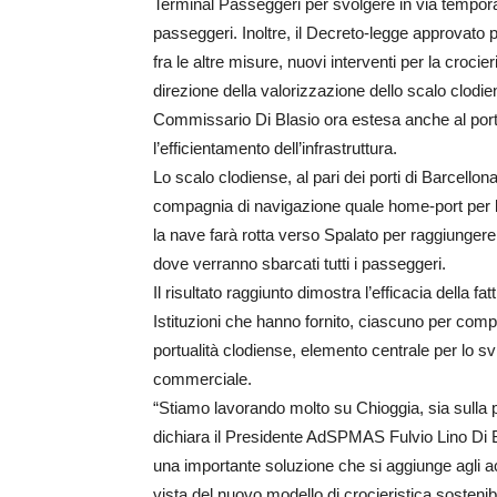
Terminal Passeggeri per svolgere in via tempor
passeggeri. Inoltre, il Decreto-legge approvato pr
fra le altre misure, nuovi interventi per la crocie
direzione della valorizzazione dello scalo clodi
Commissario Di Blasio ora estesa anche al porto
l’efficientamento dell’infrastruttura.
Lo scalo clodiense, al pari dei porti di Barcellon
compagnia di navigazione quale home-port per l’iti
la nave farà rotta verso Spalato per raggiungere 
dove verranno sbarcati tutti i passeggeri.
Il risultato raggiunto dimostra l’efficacia della f
Istituzioni che hanno fornito, ciascuno per compe
portualità clodiense, elemento centrale per lo sv
commerciale.
“Stiamo lavorando molto su Chioggia, sia sulla p
dichiara il Presidente AdSPMAS Fulvio Lino Di 
una importante soluzione che si aggiunge agli acc
vista del nuovo modello di crocieristica sostenib