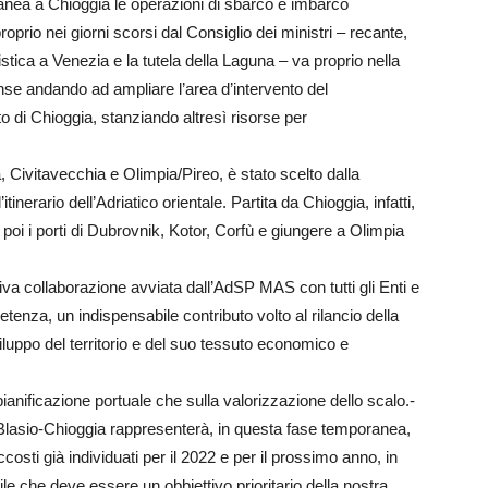
anea a Chioggia le operazioni di sbarco e imbarco
oprio nei giorni scorsi dal Consiglio dei ministri – recante,
ristica a Venezia e la tutela della Laguna – va proprio nella
ense andando ad ampliare l’area d’intervento del
 di Chioggia, stanziando altresì risorse per
a, Civitavecchia e Olimpia/Pireo, è stato scelto dalla
nerario dell’Adriatico orientale. Partita da Chioggia, infatti,
poi i porti di Dubrovnik, Kotor, Corfù e giungere a Olimpia
attiva collaborazione avviata dall’AdSP MAS con tutti gli Enti e
tenza, un indispensabile contributo volto al rilancio della
iluppo del territorio e del suo tessuto economico e
ianificazione portuale che sulla valorizzazione dello scalo.-
Blasio-Chioggia rappresenterà, in questa fase temporanea,
osti già individuati per il 2022 e per il prossimo anno, in
ile che deve essere un obbiettivo prioritario della nostra