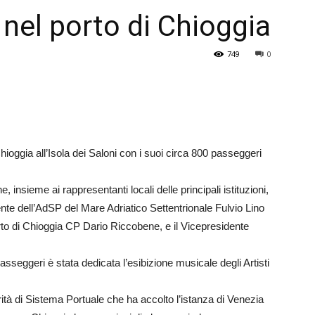
 nel porto di Chioggia
Veneto
749
0
oggia all’Isola dei Saloni con i suoi circa 800 passeggeri
 insieme ai rappresentanti locali delle principali istituzioni,
nte dell’AdSP del Mare Adriatico Settentrionale Fulvio Lino
rto di Chioggia CP Dario Riccobene, e il Vicepresidente
sseggeri è stata dedicata l’esibizione musicale degli Artisti
rità di Sistema Portuale che ha accolto l’istanza di Venezia