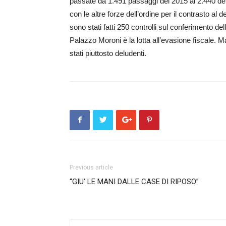
passate da 1.491 passaggi del 2015 ai 2.440 dell
con le altre forze dell’ordine per il contrasto a
sono stati fatti 250 controlli sul conferimento d
Palazzo Moroni è la lotta all’evasione fiscale. Ma 
stati piuttosto deludenti.
Previous article
“GIU’ LE MANI DALLE CASE DI RIPOSO”