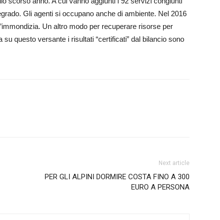
o scorso anno. A cui vanno aggiunti i 92 servizi congiunti
l degrado. Gli agenti si occupano anche di ambiente. Nel 2016
ell’immondizia. Un altro modo per recuperare risorse per
su questo versante i risultati “certificati” dal bilancio sono
Next article
PER GLI ALPINI DORMIRE COSTA FINO A 300
EURO A PERSONA