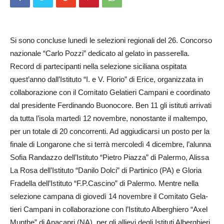
Si sono concluse lunedì le selezioni regionali del 26. Concorso
nazionale “Carlo Pozzi” dedicato al gelato in passerella.
Record di partecipanti nella selezione siciliana ospitata
quest’anno dall’Isti­tuto “I. e V. Florio” di Erice, organizzata in
collaborazione con il Comitato Gelatieri Campani e coordinato
dal presidente Ferdinando Bu­on­­ocore. Ben 11 gli istituti arrivati
da tutta l’isola martedì 12 novembre, nonostante il maltempo,
per un totale di 20 concorrenti. Ad aggiudicarsi un posto per la
finale di Longarone che si terrà mercoledì 4 dicembre, l’alunna
Sofia Randazzo dell’Istituto “Pietro Piazza” di Palermo, Alissa
La Rosa dell’Istituto “Danilo Dolci” di Partinico (PA) e Gloria
Fradella dell’Istituto “F.P.Cascino” di Palermo. Mentre nella
selezione campana di giovedì 14 novembre il Comitato Gela­
tieri Campani in collaborazione con l’Istituto Alber­ghiero “Axel
Munthe” di Anacapri (NA), per gli allievi degli Istituti Alberghieri