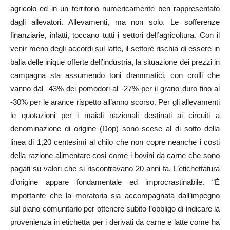
agricolo ed in un territorio numericamente ben rappresentato
dagli allevatori. Allevamenti, ma non solo. Le sofferenze
finanziarie, infatti, toccano tutti i settori dell’agricoltura. Con il
venir meno degli accordi sul latte, il settore rischia di essere in
balia delle inique offerte dell’industria, la situazione dei prezzi in
campagna sta assumendo toni drammatici, con crolli che
vanno dal -43% dei pomodori al -27% per il grano duro fino al
-30% per le arance rispetto all’anno scorso. Per gli allevamenti
le quotazioni per i maiali nazionali destinati ai circuiti a
denominazione di origine (Dop) sono scese al di sotto della
linea di 1,20 centesimi al chilo che non copre neanche i costi
della razione alimentare cosi come i bovini da carne che sono
pagati su valori che si riscontravano 20 anni fa. L’etichettatura
d’origine appare fondamentale ed improcrastinabile. “È
importante che la moratoria sia accompagnata dall’impegno
sul piano comunitario per ottenere subito l’obbligo di indicare la
provenienza in etichetta per i derivati da carne e latte come ha