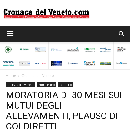
Cronaca
del
Home
Cronaca del Veneto
Cronaca del Veneto
Primo Piano
Territorio
Veneto
MORATORIA DI 30 MESI SUI
MUTUI DEGLI
ALLEVAMENTI, PLAUSO DI
COLDIRETTI