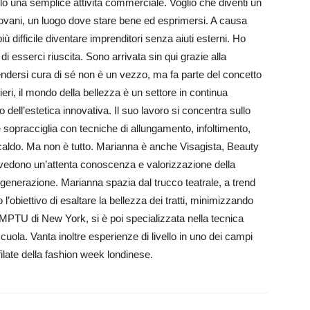
olo una semplice attività commerciale. Voglio che diventi un
 giovani, un luogo dove stare bene ed esprimersi. A causa
ù difficile diventare imprenditori senza aiuti esterni. Ho
i esserci riuscita. Sono arrivata sin qui grazie alla
endersi cura di sé non è un vezzo, ma fa parte del concetto
ieri, il mondo della bellezza è un settore in continua
dell’estetica innovativa. Il suo lavoro si concentra sullo
le sopracciglia con tecniche di allungamento, infoltimento,
 caldo. Ma non è tutto. Marianna è anche Visagista, Beauty
evedono un’attenta conoscenza e valorizzazione della
a generazione. Marianna spazia dal trucco teatrale, a trend
l’obiettivo di esaltare la bellezza dei tratti, minimizzando
TEMPTU di New York, si è poi specializzata nella tecnica
scuola. Vanta inoltre esperienze di livello in uno dei campi
 sfilate della fashion week londinese.