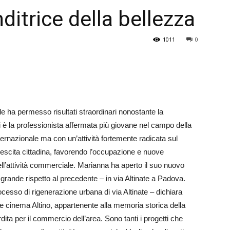
itrice della bellezza
Veneto
1011
0
e ha permesso risultati straordinari nonostante la
 è la professionista affermata più giovane nel campo della
 internazionale ma con un’attività fortemente radicata sul
 crescita cittadina, favorendo l’occupazione e nuove
ell’attività commerciale. Marianna ha aperto il suo nuovo
 grande rispetto al precedente – in via Altinate a Padova.
ocesso di rigenerazione urbana di via Altinate – dichiara
re cinema Altino, appartenente alla memoria storica della
ita per il commercio dell’area. Sono tanti i progetti che