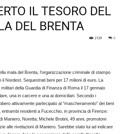
RTO IL TESORO DEL
Veneto
LA DEL BRENTA
2129
0
della mala del Brenta, l’organizzazione criminale di stampo
 il Nordest. Sequestrati beni per 17 milioni di euro. La
i militari della Guardia di Finanza di Roma il 17 gennaio
re, una in carcere e una ai domiciliari. Secondo i
rebbero attivamente partecipato al “mascheramento” dei beni
i, entrambi residenti a Fucecchio, in provincia di Firenze:
 di Maniero, Noretta; Michele Brotini, 49 anni, promotore
zie alle rivelazioni di Maniero. Sarebbe stato lui ad indicare