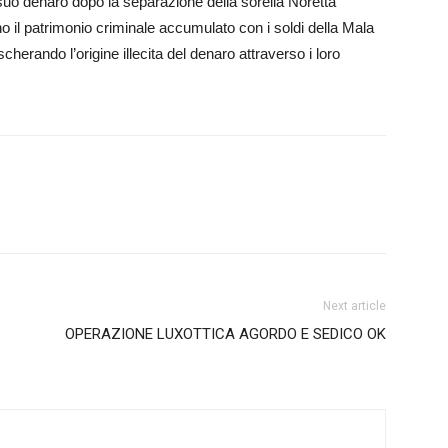
il suo denaro dopo la separazione della sorella Noretta
il patrimonio criminale accumulato con i soldi della Mala
herando l’origine illecita del denaro attraverso i loro
Next article
OPERAZIONE LUXOTTICA AGORDO E SEDICO OK