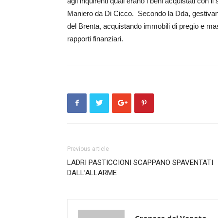
agli inquirenti quali erano i beni acquistati con 
Maniero da Di Cicco. Secondo la Dda, gestivano 
del Brenta, acquistando immobili di pregio e masc
rapporti finanziari.
Previous article
LADRI PASTICCIONI SCAPPANO SPAVENTATI
DALL’ALLARME
Cronaca del Veneto