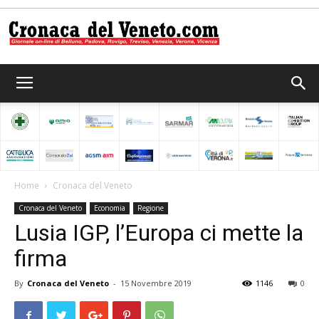
Cronaca
del
Home
Cronaca del Veneto
Cronaca del Veneto
Economia
Regione
Veneto
Lusia IGP, l’Europa ci mette la
firma
By
Cronaca del Veneto
-
15 Novembre 2019
1146
0