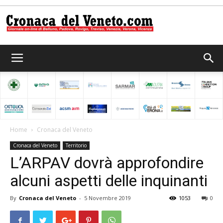
Cronaca
del
Home
Cronaca del Veneto
Cronaca del Veneto
Territorio
Veneto
L’ARPAV dovrà approfondire
alcuni aspetti delle inquinanti
By
Cronaca del Veneto
-
5 Novembre 2019
1053
0