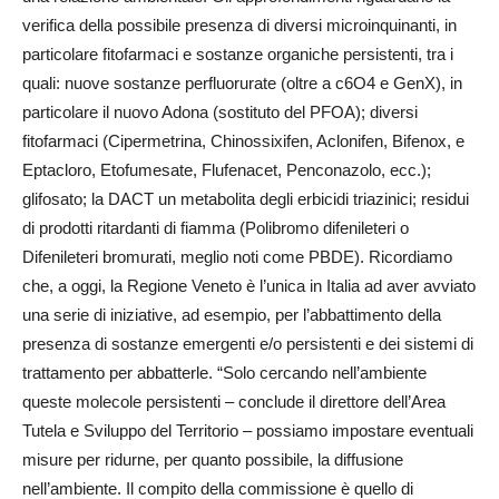
verifica della possibile presenza di diversi microinquinanti, in
particolare fitofarmaci e sostanze organiche persistenti, tra i
quali: nuove sostanze perfluorurate (oltre a c6O4 e GenX), in
particolare il nuovo Adona (sostituto del PFOA); diversi
fitofarmaci (Cipermetrina, Chinossixifen, Aclonifen, Bifenox, e
Eptacloro, Etofumesate, Flufenacet, Penconazolo, ecc.);
glifosato; la DACT un metabolita degli erbicidi triazinici; residui
di prodotti ritardanti di fiamma (Polibromo difenileteri o
Difenileteri bromurati, meglio noti come PBDE). Ricordiamo
che, a oggi, la Regione Veneto è l’unica in Italia ad aver avviato
una serie di iniziative, ad esempio, per l’abbattimento della
presenza di sostanze emergenti e/o persistenti e dei sistemi di
trattamento per abbatterle. “Solo cercando nell’ambiente
queste molecole persistenti – conclude il direttore dell’Area
Tutela e Sviluppo del Territorio – possiamo impostare eventuali
misure per ridurne, per quanto possibile, la diffusione
nell’ambiente. Il compito della commissione è quello di