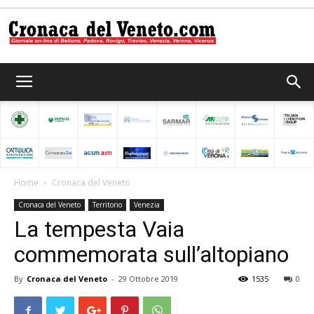
Cronaca
del
Home
Cronaca del Veneto
Cronaca del Veneto
Territorio
Venezia
Veneto
La tempesta Vaia
commemorata sull’altopiano
By
Cronaca del Veneto
-
29 Ottobre 2019
1535
0