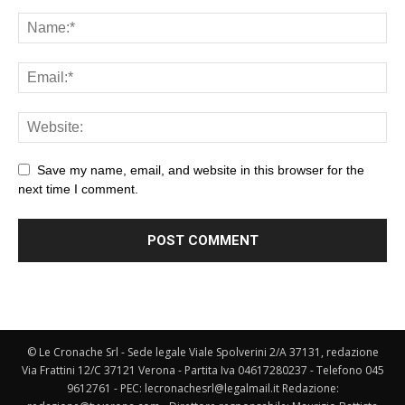
Save my name, email, and website in this browser for the
next time I comment.
© Le Cronache Srl - Sede legale Viale Spolverini 2/A 37131, redazione
Via Frattini 12/C 37121 Verona - Partita Iva 04617280237 - Telefono 045
9612761 - PEC: lecronachesrl@legalmail.it Redazione: