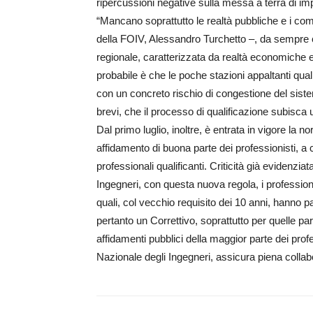
ripercussioni negative sulla messa a terra di impo
“Mancano soprattutto le realtà pubbliche e i com
della FOIV, Alessandro Turchetto –, da sempre co
regionale, caratterizzata da realtà economiche 
probabile è che le poche stazioni appaltanti quali
con un concreto rischio di congestione del sis
brevi, che il processo di qualificazione subisca 
Dal primo luglio, inoltre, è entrata in vigore la
affidamento di buona parte dei professionisti, a c
professionali qualificanti. Criticità già evidenzi
Ingegneri, con questa nuova regola, i professioni
quali, col vecchio requisito dei 10 anni, hanno 
pertanto un Correttivo, soprattutto per quelle pa
affidamenti pubblici della maggior parte dei profe
Nazionale degli Ingegneri, assicura piena collabo