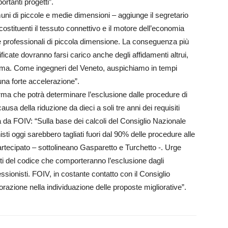
rtanti progetti”.
uni di piccole e medie dimensioni – aggiunge il segretario
stituenti il tessuto connettivo e il motore dell’economia
e professionali di piccola dimensione. La conseguenza più
ficate dovranno farsi carico anche degli affidamenti altrui,
tema. Come ingegneri del Veneto, auspichiamo in tempi
una forte accelerazione”.
 norma che potrà determinare l’esclusione dalle procedure di
ausa della riduzione da dieci a soli tre anni dei requisiti
ata da FOIV: “Sulla base dei calcoli del Consiglio Nazionale
sti oggi sarebbero tagliati fuori dal 90% delle procedure alle
partecipato – sottolineano Gasparetto e Turchetto -. Urge
rti del codice che comporteranno l’esclusione dagli
ssionisti. FOIV, in costante contatto con il Consiglio
razione nella individuazione delle proposte migliorative”.