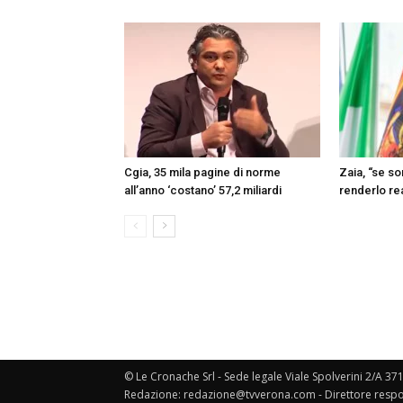
Cgia, 35 mila pagine di norme
Zaia, “se s
all’anno ‘costano’ 57,2 miliardi
renderlo re
© Le Cronache Srl - Sede legale Viale Spolverini 2/A 37
Redazione: redazione@tvverona.com - Direttore respo