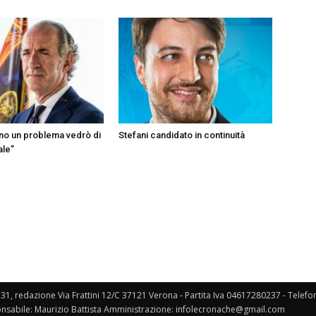
ono un problema vedrò di
Stefani candidato in continuità
ale”
131, redazione Via Frattini 12/C 37121 Verona - Partita Iva 04617280237 - Telef
nsabile: Maurizio Battista Amministrazione: infolecronache@gmail.com