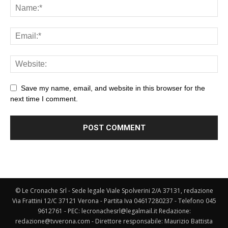
Save my name, email, and website in this browser for the
next time I comment.
© Le Cronache Srl - Sede legale Viale Spolverini 2/A 37131, redazione
Via Frattini 12/C 37121 Verona - Partita Iva 04617280237 - Telefono 045
9612761 - PEC: lecronachesrl@legalmail.it Redazione:
redazione@tvverona.com - Direttore responsabile: Maurizio Battista