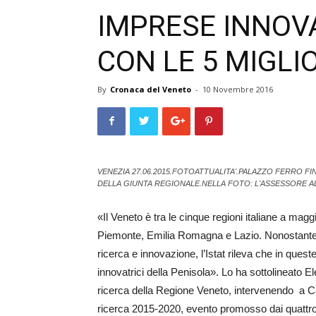
IMPRESE INNOVA
CON LE 5 MIGLI
By
Cronaca del Veneto
-
10 Novembre 2016
VENEZIA 27.06.2015.FOTOATTUALITA'.PALAZZO FERRO F
DELLA GIUNTA REGIONALE.NELLA FOTO: L'ASSESSORE A
«Il Veneto è tra le cinque regioni italiane a mag
Piemonte, Emilia Ro­m­­agna e Lazio. Nonostante 
ricerca e innovazione, l’Istat rileva che in quest
innovatrici della Penisola». Lo ha sottolineato El
ricerca della Reg­ione Veneto, intervenendo a Cà
ricerca 2015-2020, evento promosso dai quattro