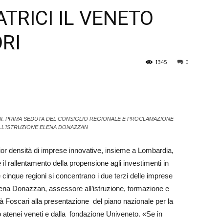
TRICI IL VENETO
Veneto
ORI
1345
0
INI. PRIMA SEDUTA DEL CONSIGLIO REGIONALE E PROCLAMAZIONE
LL'ISTRUZIONE ELENA DONAZZAN
gior densità di imprese innovative, insieme a Lo­m­bardia,
il rallentamento della propensione agli investimenti in
e cinque regioni si concentrano i due terzi delle imprese
­ena Don­azzan, assessore all’­istruzione, form­azione e
 Foscari alla presentazione del pia­­no nazionale per la
 atenei veneti e dalla fondazione Univeneto. «Se in