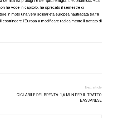
re la cernita fra profughi e semplici emigranti economici». «La
non ha voce in capitolo, ha sprecato il semestre di
ere in moto una vera solidarietà europea naufragata tra fili
di costringere l’Europa a modificare radicalmente il trattato di
Next article
CICLABILE DEL BRENTA: 1,6 MLN PER IL TRATTO
BASSANESE