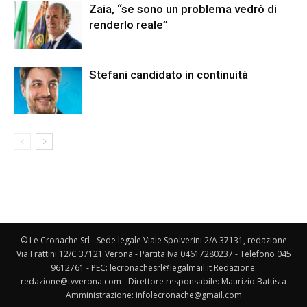
Zaia, “se sono un problema vedrò di
renderlo reale”
Stefani candidato in continuità
© Le Cronache Srl - Sede legale Viale Spolverini 2/A 37131, redazione
Via Frattini 12/C 37121 Verona - Partita Iva 04617280237 - Telefono 045
9612761 - PEC: lecronachesrl@legalmail.it Redazione:
redazione@tvverona.com - Direttore responsabile: Maurizio Battista
Amministrazione: infolecronache@gmail.com