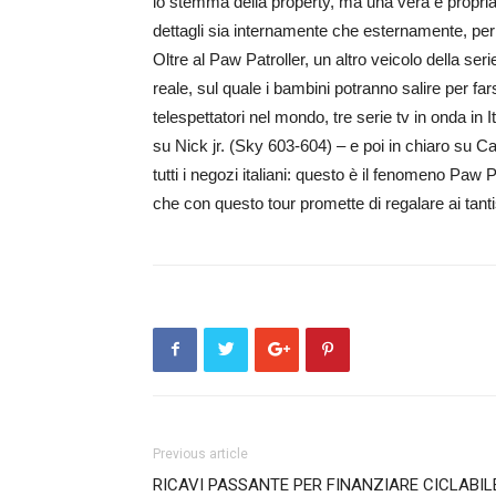
lo stemma della property, ma una vera e propria r
dettagli sia internamente che esternamente, per es
Oltre al Paw Patroller, un altro veicolo della se
reale, sul quale i bambini potranno salire per fars
telespettatori nel mondo, tre serie tv in onda in 
su Nick jr. (Sky 603-604) – e poi in chiaro su Ca
tutti i negozi italiani: questo è il fenomeno Paw
che con questo tour promette di regalare ai tanti
Previous article
RICAVI PASSANTE PER FINANZIARE CICLABIL