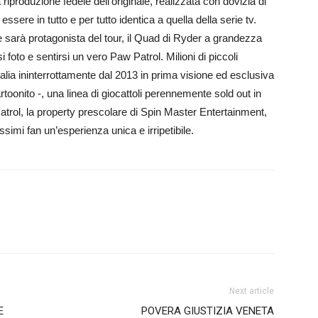
iproduzione fedele dell’originale, realizzata con dovizia di
sere in tutto e per tutto identica a quella della serie tv.
rie sarà protagonista del tour, il Quad di Ryder a grandezza
i foto e sentirsi un vero Paw Patrol. Milioni di piccoli
Italia ininterrottamente dal 2013 in prima visione ed esclusiva
rtoonito -, una linea di giocattoli perennemente sold out in
 Patrol, la property prescolare di Spin Master Entertainment,
ssimi fan un’esperienza unica e irripetibile.
Next article
E
POVERA GIUSTIZIA VENETA