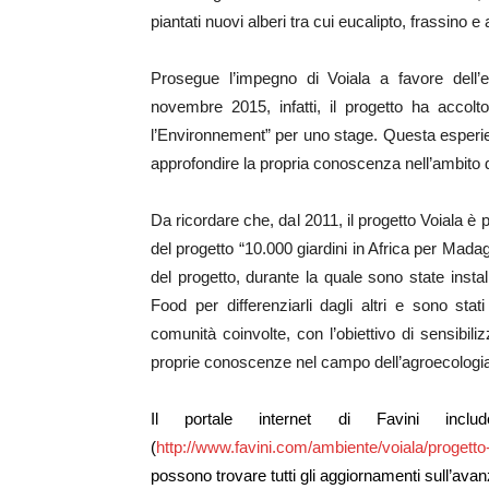
piantati nuovi alberi tra cui eucalipto, frassino 
Prosegue l’impegno di Voiala a favore dell’
novembre 2015, infatti, il progetto ha accol
l’Environnement” per uno stage. Questa esperie
approfondire la propria conoscenza nell’ambito d
Da ricordare che, dal 2011, il progetto Voiala è 
del progetto “10.000 giardini in Africa per Mad
del progetto, durante la quale sono state instal
Food per differenziarli dagli altri e sono stat
comunità coinvolte, con l’obiettivo di sensibiliz
proprie conoscenze nel campo dell’agroecologi
Il portale internet di Favini incl
(
http://www.favini.com/ambiente/voiala/progetto-
possono trovare tutti gli aggiornamenti sull’ava