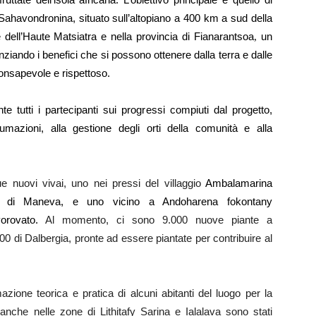
o Sahavondronina, situato sull’altopiano a 400 km a sud della
e dell’Haute Matsiatra e nella provincia di Fianarantsoa
,
un
enziando i benefici che si possono ottenere dalla terra e dalle
onsapevole e rispettoso.
e tutti i partecipanti sui progressi compiuti dal progetto,
mazioni, alla gestione degli orti della comunità e alla
ue nuovi vivai, uno nei pressi del villaggio
Ambalamarina
e di Maneva, e uno vicino a Andoharena fokontany
vorovato.
Al momento, ci sono 9.000 nuove piante a
00 di Dalbergia, pronte ad essere piantate per contribuire al
zione teorica e pratica di alcuni abitanti del luogo per la
 anche nelle zone di Lithitafy Sarina e Ialalava sono stati