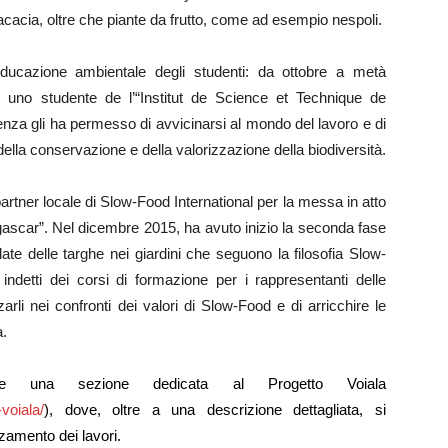
e acacia, oltre che piante da frutto, come ad esempio nespoli.
educazione ambientale degli studenti: da ottobre a metà
to uno studente de l’“Institut de Science et Technique de
nza gli ha permesso di avvicinarsi al mondo del lavoro e di
ella conservazione e della valorizzazione della biodiversità.
partner locale di Slow-Food International per la messa in atto
agascar”. Nel dicembre 2015, ha avuto inizio la seconda fase
late delle targhe nei giardini che seguono la filosofia Slow-
i indetti dei corsi di formazione per i rappresentanti delle
zarli nei confronti dei valori di Slow-Food e di arricchire le
a.
ude una sezione dedicata al Progetto Voiala
voiala/
), dove, oltre a una descrizione dettagliata, si
nzamento dei lavori.