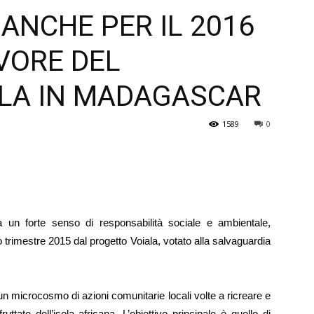
 ANCHE PER IL 2016
Veneto
VORE DEL
LA IN MADAGASCAR
1589
0
 un forte senso di responsabilità sociale e ambientale,
mo trimestre 2015 dal progetto Voiala, votato alla salvaguardia
 un microcosmo di azioni comunitarie locali volte a ricreare e
ttate dell’isola africana. L’obiettivo principale è quello di