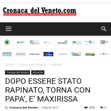
Cronaca
del
Home
Cronaca del Veneto
Attualità
Cronaca del Veneto
Attualità
Veneto
DOPO ESSERE STATO
RAPINATO, TORNA CON
PAPA’, E’ MAXIRISSA
By
Cronaca del Veneto
-
6 Aprile 2017
1272
0