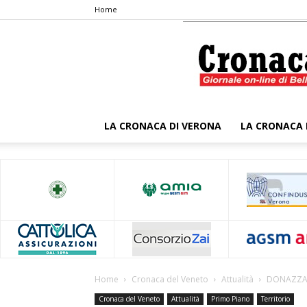
Home
LA CRONACA DI VERONA
LA CRONACA 
Home
Cronaca del Veneto
Attualità
DONAZZAN
Cronaca del Veneto
Attualità
Primo Piano
Territorio