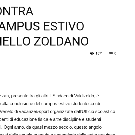
ONTRA
Veneto
CAMPUS ESTIVO
NELLO ZOLDANO
1671
0
n, presente tra gli altri il Sindaco di Valdizoldo, è
o alla conclusione del campus estivo studentesco di
n Veneto di vacanze&sport organizzate dall’Ufficio scolastico
centi di educazione fisica e altre discipline e studenti
ori. Ogni anno, da quasi mezzo secolo, questo angolo
azzi della scuola primaria e secondaria delle sette province