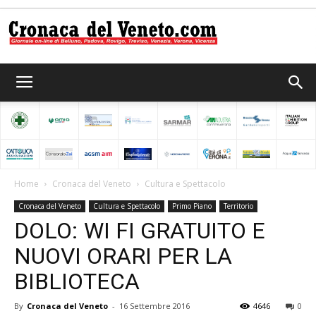
Cronaca
del
Home
Cronaca del Veneto
Cultura e Spettacolo
Cronaca del Veneto
Cultura e Spettacolo
Primo Piano
Territorio
Veneto
DOLO: WI FI GRATUITO E
NUOVI ORARI PER LA
BIBLIOTECA
By
Cronaca del Veneto
-
16 Settembre 2016
4646
0