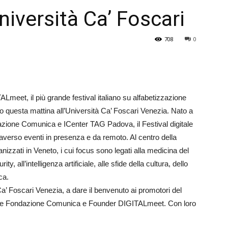
Università Ca’ Foscari
Veneto
708
0
Lmeet, il più grande festival italiano su alfabetizzazione
ato questa mattina all’Università Ca’ Foscari Venezia. Nato a
azione Comunica e ICenter TAG Padova, il Festival digitale
attraverso eventi in presenza e da remoto. Al centro della
nizzati in Veneto, i cui focus sono legati alla medicina del
ity, all’intelligenza artificiale, alle sfide della cultura, dello
ca.
 Ca’ Foscari Venezia, a dare il benvenuto ai promotori del
dente Fondazione Comunica e Founder DIGITALmeet. Con loro