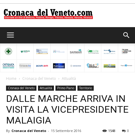
Cronaca
del
Home
Cronaca del Veneto
Attualità
Cronaca del Veneto
Attualità
Primo Piano
Territorio
Veneto
DALLE MARCHE ARRIVA IN
VISITA LA VICEPRESIDENTE
MALAIGIA
By
Cronaca del Veneto
-
15 Settembre 2016
1548
0