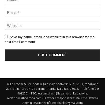
Save my name, email, and website in this browser for the
next time I comment.
© Le Cronache Srl - Sede legale Viale Spolverini 2/A 37131, redazione
Via Frattini 12/C 37121 Verona - Partita Iva 04617280237 - Telefono 045
9612761 - PEC: lecronachesrl@legalmail.it Redazione:
redazione@tvverona.com - Direttore responsabile: Maurizio Battista
Amministrazione: infolecronache@gmail.com