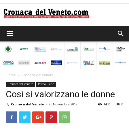
Cronaca
del
Home
Cronaca del Veneto
Cronaca del Veneto
Primo Piano
Veneto
Così si valorizzano le donne
By
Cronaca del Veneto
-
25 Novembre 2019
1400
0