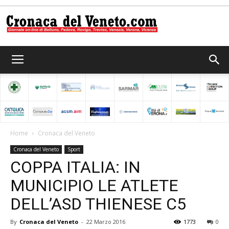
Cronaca
del
Home
Cronaca del Veneto
Cronaca del Veneto
Sport
Veneto
COPPA ITALIA: IN
MUNICIPIO LE ATLETE
DELL’ASD THIENESE C5
By
Cronaca del Veneto
-
22 Marzo 2016
1773
0