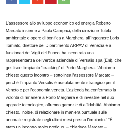
L’assessore allo sviluppo economico ed energia Ro­berto
Marcato insieme a Paolo Campaci, della di­rezione Tutela
ambientale e opere di bonifica a Mar­ghera, all’ingegnere Loris
Tomiato, di­rettore del Dipar­timento ARPAV di Venezia e a
funzionari dei Vigili del Fuoco, ha incontrato una
rappresentanza del vertice aziendale di Versalis spa (Eni), che
gestisce l’impianto “cracking” di Porto Marghera. “Abbiamo
chiesto questo incontro – sottolinea l’assessore Marcato –
perché l’impianto Versalis è assolutamente strategico per il
Veneto e per l’economia veneta. L’azienda ha confermato la
volontà di rimanere a Porto Marghera e di investire nel suo
upgrade tecnologico, offrendo garanzie di affidabilità. Abbiamo
chiesto, inoltre, di relazionare in maniera puntuale sulle
anomalie registrate negli ultimi mesi presso l’impianto.” “È
stato un incontro molto proficuo, – chiarisce Marcato –