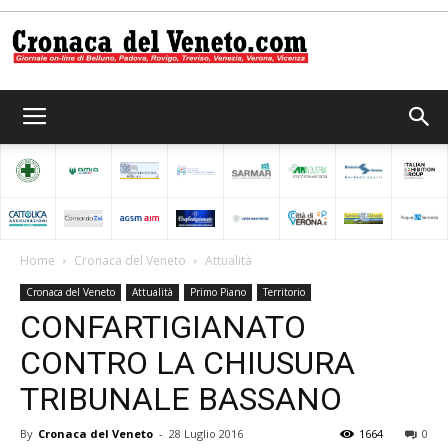
Cronaca
del
Home
Cronaca del Veneto
Attualità
Cronaca del Veneto
Attualità
Primo Piano
Territorio
Veneto
CONFARTIGIANATO
CONTRO LA CHIUSURA
TRIBUNALE BASSANO
By
Cronaca del Veneto
-
28 Luglio 2016
1664
0