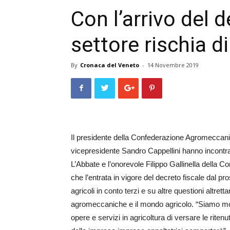
Con l’arrivo del d
settore rischia d
By
Cronaca del Veneto
-
14 Novembre 2019
Il presidente della Confe­derazione Agro­mec­canici
vicepresidente Sandro Cap­pellini hanno incontrat
L’Abbate e l’onorevole Filippo Gal­linella della 
che l’entrata in vigore del decreto fiscale dal p
agricoli in conto terzi e su altre questioni altre
agromeccaniche e il mondo agricolo. “Siamo molto
opere e servizi in agricoltura di versare le ritenut