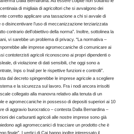
afferma Dalla Bernardina. Ad essere colpite non soltanto le
ntinaia di migliaia di agricoltori che si avvalgono dei
nte corretto applicare una tassazione a chi si avvale di
 o disincentivare l’uso di meccanizzazione terziarizzata
 contrario dell’obiettivo della norma”. Inoltre, sottolinea la
iani, vi sarebbe un problema di privacy. “La normativa –
– imporrebbe alle imprese agromeccaniche di comunicare ai
 contoterzisti agricoli riconoscono ai propri dipendenti o
ale, di violazione di dati sensibili, che oggi sono a
rate, Inps o Inail per le rispettive funzioni e controlli”.
sta dal decreto spingerebbe le imprese agricole a scegliere
tema e la sicurezza sul lavoro. Fra i nodi ancora irrisolti
scale collegato alla manovra relativo alla tenuta di un
cole e agromeccaniche in possesso di depositi superiori ai 10
are di aggravio burocratico – contesta Dalla Bernardina –
ioni dei carburanti agricoli alle nostre imprese sono già
 chiedono agli agromeccanici di tracciare un prodotto che è
ego finale”. I vertici di Cai hanno inoltre interessato il