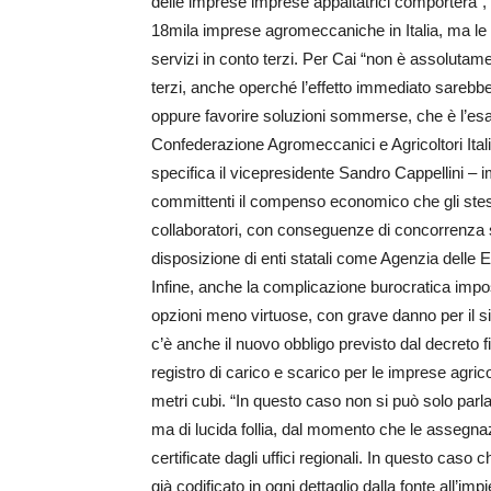
delle imprese imprese appaltatrici comporterà”, 
18mila imprese agromeccaniche in Italia, ma le ce
servizi in conto terzi. Per Cai “non è assolutame
terzi, anche operché l’effetto immediato sarebbe
oppure favorire soluzioni sommerse, che è l’esatto
Confederazione Agromec­canici e Agricoltori Ital
specifica il vicepresidente Sandro Cappellini 
committenti il compenso economico che gli stessi
collaboratori, con conseguenze di concorrenza sle
disposizione di enti statali come Agenzia delle Ent
Infine, anche la complicazione burocratica impo
opzioni meno virtuose, con grave danno per il sis
c’è anche il nuovo obbligo previsto dal decreto fi
registro di carico e scarico per le imprese agri
metri cubi. “In questo caso non si può solo parl
ma di lucida follia, dal momento che le assegnaz
certificate dagli uffici regionali. In questo caso
già codificato in ogni dettaglio dalla fonte all’impi