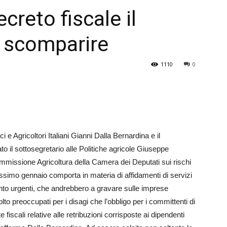
ecreto fiscale il
Veneto
i scomparire
1110
0
 e Agricoltori Italiani Gianni Dalla Bernardina e il
o il sottosegretario alle Politiche agricole Giu­seppe
Commissione Agricoltura della Camera dei Deputati sui rischi
rossimo gennaio comporta in materia di affidamenti di servizi
ttanto urgenti, che andrebbero a gravare sulle imprese
 preoccupati per i disagi che l’obbligo per i committenti di
e fiscali relative alle retribuzioni corrisposte ai dipendenti