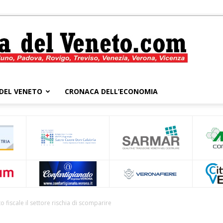
DEL VENETO
CRONACA DELL’ECONOMIA
Cronaca
del
o fiscale il settore rischia di scomparire