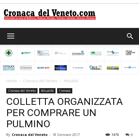
Cronaca
del
Home
Cronaca del Veneto
Attualità
Cronaca del Veneto
Attualità
Cronaca
Veneto
COLLETTA ORGANIZZATA
PER COMPRARE UN
PULMINO
By
Cronaca del Veneto
-
18 Gennaio 2017
1476
0