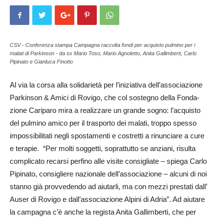
CSV - Conferenza stampa Campagna raccolta fondi per acquisto pulmino per i
malati di Parkinson - da sx Mario Toso, Mario Agnoletto, Anita Gallimberti, Carlo
Pipinato e Gianluca Finotto
Al via la corsa alla solidarietà per l’iniziativa dell’associazione
Par­kinson & Amici di Rovigo, che col sostegno della Fon­da­
zione Car­iparo mira a realizzare un grande sogno: l’acquisto
del pulmino amico per il trasporto dei malati, troppo spesso
impossibilitati negli spostamenti e costretti a rinunciare a cure
e terapie. “Per molti soggetti, soprattutto se anziani, risulta
complicato recarsi perfino alle visite consigliate – spiega Carlo
Pipinato, consigliere nazionale dell’associazione – alcuni di noi
stanno già provvedendo ad aiutarli, ma con mezzi prestati dall’
Auser di Rovigo e dall’associazione Alpini di Ad­ria”. Ad aiutare
la campagna c’è anche la regista Anita Gal­limberti, che per