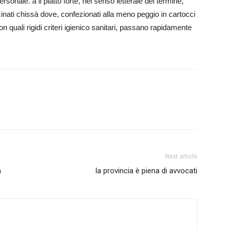
ersonale. a il piatto forte, nel senso letterale del termine,
cinati chissà dove, confezionati alla meno peggio in cartocci
n quali rigidi criteri igienico sanitari, passano rapidamente
Next article
a
la provincia è piena di avvocati