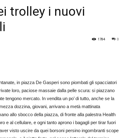
i trolley i nuovi
Veneto
li
1784
0
lontanate, in piazza De Gasperi sono piombati gli spacciatori
arrivate loro, paciose massaie dalla pelle scura: si piazzano
e tengono mercato. In vendita un po’ di tutto, anche se la
a mezza dozzina, giovani, arrivano a metà mattinata
ano allo sbocco della piazza, di fronte alla palestra Health
 e al cellulare, e ogni tanto aprono i bagagli per tirar fuori
di aver visto uscire da quei borsoni persino ingombranti scope