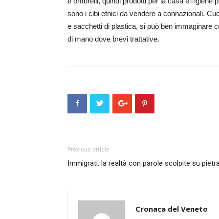
e ombrelli, quindi prodotti per la casa e l’igiene p
sono i cibi etnici da vendere a connazionali. Cu
e sacchetti di plastica, si può ben immaginare co
di mano dove brevi trattative.
Previous article
Immigrati: la realtà con parole scolpite su pietr
Cronaca del Veneto