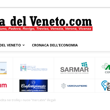
DEL VENETO
CRONACA DELL’ECONOMIA
Cronaca
del
dita nei trolley i nuovi “mercatini” illegali