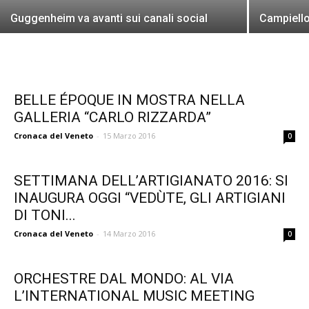
Guggenheim va avanti sui canali social
Campiello
BELLE ÉPOQUE IN MOSTRA NELLA
GALLERIA “CARLO RIZZARDA”
Cronaca del Veneto
-
15 Marzo 2016
0
SETTIMANA DELL’ARTIGIANATO 2016: SI
INAUGURA OGGI “VEDÙTE, GLI ARTIGIANI
DI TONI...
Cronaca del Veneto
-
14 Marzo 2016
0
ORCHESTRE DAL MONDO: AL VIA
L’INTERNATIONAL MUSIC MEETING