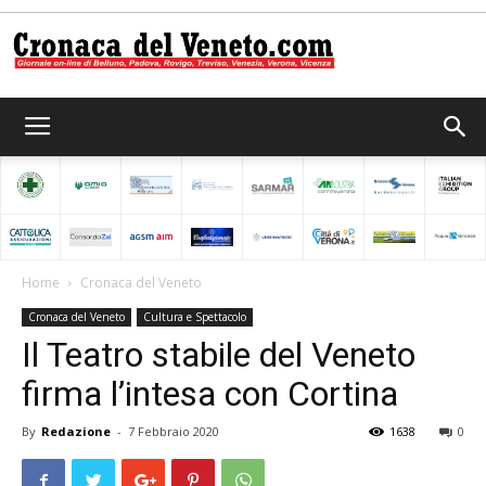
Cronaca
del
Home
Cronaca del Veneto
Cronaca del Veneto
Cultura e Spettacolo
Veneto
Il Teatro stabile del Veneto
firma l’intesa con Cortina
By
Redazione
-
7 Febbraio 2020
1638
0