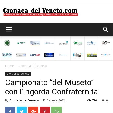
Cronaca
del
Home
Cronaca del Veneto
Cronaca del Veneto
Veneto
Campionato “del Museto’’
con l’Ingorda Confraternita
By
Cronaca del Veneto
-
10 Gennaio 2022
786
0