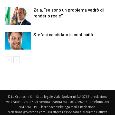
Zaia, “se sono un problema vedrò di
renderlo reale”
Stefani candidato in continuità
© Le Cronache Srl - Sede legale Viale Spolverini 2/A 37131, redazione
Via Frattini 12/C 37121 Verona - Partita Iva 04617280237 - Telefono 045
9612761 - PEC: lecronachesrl@legalmail.it Redazione:
redazione@tvverona.com - Direttore responsabile: Maurizio Battista