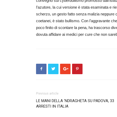
convegno sul cyberbullismo promosso da­ll’­is­tit
l’a­zutore, la cui versione è stata esaminata e rie
scherzo, un gesto fatto senza malizia neppure così
coetanei, è stato bullismo. Con l’aggravante che l
poco finito di scontare la pena, ha trascorso diver
dovuta affidare ai medici per cure che non sar
Previous article
LE MANI DELLA ‘NDRAGHETA SU PADOVA, 33
ARRESTI IN ITALIA