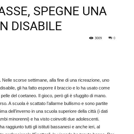
LASSE, SPEGNE UNA
Veneto
N DISABILE
3009
0
 Nelle scorse settimane, alla fine di una ricreazione, uno
bile, gli ha fatto esporre il braccio e lo ha usato come
elle del coetaneo. Il gioco, però gli è sfuggito di mano.
orso. A scuola è scattato l’allarme bullismo e sono partite
a dell’inverno in una scuola superiore della città (i dati
mbi minorenni) e ha visto coinvolti due adolescenti.
aggiu­nto tutti gli istituti bassanesi e anche ieri, al