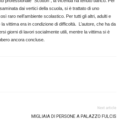
uto professionale “Scotton”, la vicenda ha te­nuto banco. Per
saminata dai vertici della scuola, si è trattato di uno
 raro nell’ambiente scolastico. Per tutti gli altri, adulti e
a vittima era in condizione di difficoltà. L’a­utore, che ha da
si giorni di lavori so­cialmente utili, mentre la vittima si è
ebbero ancora concluse.
Next article
MIGLIAIA DI PERSONE A PALAZZO FULCIS