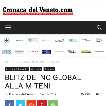
Cronaca
del
Home
Cronaca del Veneto
Attualità
Cronaca del Veneto
Attualità
Cronaca
Veneto
BLITZ DEI NO GLOBAL
ALLA MITENI
By
Cronaca del Veneto
-
5 Aprile 2017
2328
0