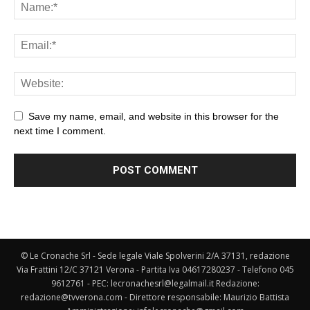
Save my name, email, and website in this browser for the
next time I comment.
© Le Cronache Srl - Sede legale Viale Spolverini 2/A 37131, redazione
Via Frattini 12/C 37121 Verona - Partita Iva 04617280237 - Telefono 045
9612761 - PEC: lecronachesrl@legalmail.it Redazione:
redazione@tvverona.com - Direttore responsabile: Maurizio Battista