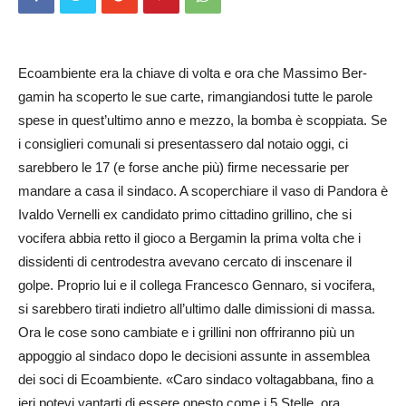
Ecoambiente era la chiave di volta e ora che Massimo Ber­
gamin ha scoperto le sue carte, rimangiandosi tutte le pa­role
spese in quest’ultimo anno e me­zzo, la bomba è scoppiata. Se
i consiglieri co­munali si presentassero dal notaio oggi, ci
sarebbero le 17 (e forse anche più) firme necessarie per
mandare a casa il sindaco. A scoperchiare il vaso di Pandora è
Iva­ldo Vernelli ex candidato pr­imo cittadino grillino, che si
vocifera abbia retto il gioco a Bergamin la prima volta che i
dissidenti di centrodestra avevano cercato di inscenare il
golpe. Proprio lui e il collega Fra­ncesco Gennaro, si vocifera,
si sarebbero tirati indietro all’­ultimo dalle dimissioni di massa.
Ora le cose sono cambiate e i grillini non offriranno più un
appoggio al sindaco dopo le decisioni assunte in assemblea
dei soci di Eco­ambiente. «Caro sindaco voltagabbana, fino a
ieri potevi vantarti di essere onesto come i 5 Stelle, ora