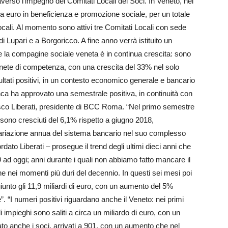
averso l’impegno dei Comitati Locali dei Soci. In Veneto, nel
la euro in beneficienza e promozione sociale, per un totale
 locali. Al momento sono attivi tre Comitati Locali con sede
Lupari e a Borgoricco. A fine anno verrà istituito un
he la compagine sociale veneta è in continua crescita: sono
enete di competenza, con una crescita del 33% nel solo
tati positivi, in un contesto economico generale e bancario
anca ha approvato una semestrale positiva, in continuità con
ncesco Liberati, presidente di BCC Roma. “Nel primo semestre
a sono cresciuti del 6,1% rispetto a giugno 2018,
 variazione annua del sistema bancario nel suo complesso
dato Liberati – prosegue il trend degli ultimi dieci anni che
 ad oggi; anni durante i quali non abbiamo fatto mancare il
e nei momenti più duri del decennio. In questi sei mesi poi
iunto gli 11,9 miliardi di euro, con un aumento del 5%
”. “I numeri positivi riguardano anche il Veneto: nei primi
i impieghi sono saliti a circa un miliardo di euro, con un
o anche i soci, arrivati a 901, con un aumento che nel