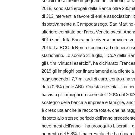
sociali moralmente impegnate nel territorio, attr
2018, sono stati erogati dalla Banca oltre 235mi
di 313 interventi a favore di enti e associazioni
rispettivamente a Campodarsego, San Martino di 
ulteriore comitato per l’area Veneto ovest. Anc
901 i soci della Banca nelle diverse province v
2019. La BCC di Roma continua ad ottenere risul
stazionario. Lo scorso 31 luglio, il CdA della B
gli ultimi virtuosi esercizi”, ha dichiarato Fra
2019 gli impieghi per finanziamenti alla clientel
raggiungendo i 7,7 miliardi di euro, contro una
dello 0,6% (fonte ABI). Questa crescita – ha ricor
ha visto gli impieghi crescere del 120% dal 2009
sostegno della banca a imprese e famiglie, anch
è cresciuta anche la raccolta totale, che ha ragg
rispetto allo stesso periodo dell’anno precedente
nove mesi dell’anno – ha proseguito Liberati – gl
aumento del 5,8%. Una crescita che ha riguardat