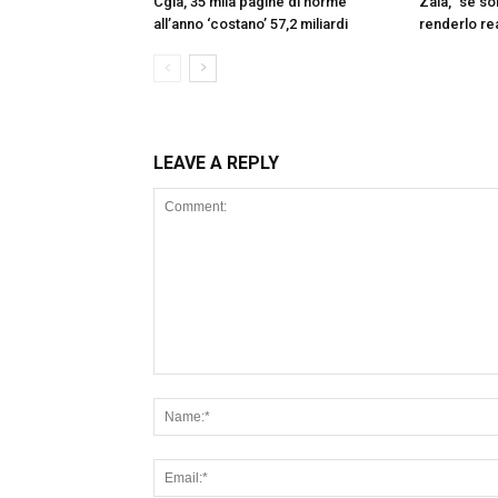
Cgia, 35 mila pagine di norme
Zaia, “se s
all’anno ‘costano’ 57,2 miliardi
renderlo re
LEAVE A REPLY