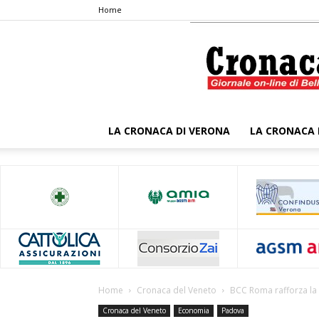
Home
LA CRONACA DI VERONA
LA CRONACA 
Home
Cronaca del Veneto
BCC Roma rafforza la
Cronaca del Veneto
Economia
Padova