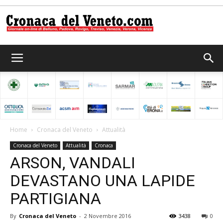
Cronaca
del
Home
Cronaca del Veneto
Attualità
Cronaca del Veneto
Attualità
Cronaca
Veneto
ARSON, VANDALI
DEVASTANO UNA LAPIDE
PARTIGIANA
By
Cronaca del Veneto
-
2 Novembre 2016
3438
0