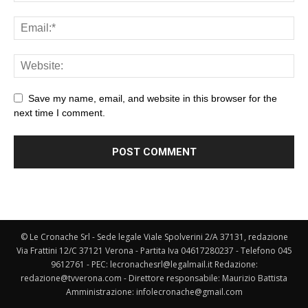
Save my name, email, and website in this browser for the
next time I comment.
© Le Cronache Srl - Sede legale Viale Spolverini 2/A 37131, redazione
Via Frattini 12/C 37121 Verona - Partita Iva 04617280237 - Telefono 045
9612761 - PEC: lecronachesrl@legalmail.it Redazione:
redazione@tvverona.com - Direttore responsabile: Maurizio Battista
Amministrazione: infolecronache@gmail.com