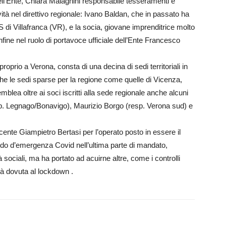
ell’Ente, Chiara Malagnini responsabile tesseramenti e
tà nel direttivo regionale: Ivano Baldan, che in passato ha
S di Villafranca (VR), e la socia, giovane imprenditrice molto
fine nel ruolo di portavoce ufficiale dell’Ente Francesco
prio a Verona, consta di una decina di sedi territoriali in
he le sedi sparse per la regione come quelle di Vicenza,
lea oltre ai soci iscritti alla sede regionale anche alcuni
sp. Legnago/Bonavigo), Maurizio Borgo (resp. Verona sud) e
scente Giampietro Bertasi per l’operato posto in essere il
periodo d’emergenza Covid nell’ultima parte di mandato,
sociali, ma ha portato ad acuirne altre, come i controlli
ltà dovuta al lockdown .