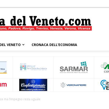
DEL VENETO
CRONACA DELL’ECONOMIA
Cronaca
del
tice ma l’impegno resta uguale