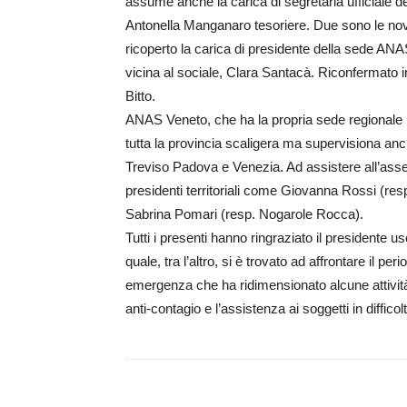
assume anche la carica di segretaria ufficiale d
Antonella Manganaro tesoriere. Due sono le novi
ricoperto la carica di presidente della sede ANA
vicina al sociale, Clara Santacà. Riconfermato in
Bitto.
ANAS Veneto, che ha la propria sede regionale pro
tutta la provincia scaligera ma supervisiona anc
Treviso Padova e Venezia. Ad assistere all’assemb
presidenti territoriali come Giovanna Rossi (re
Sabrina Pomari (resp. Nogarole Rocca).
Tutti i presenti hanno ringraziato il presidente u
quale, tra l’altro, si è trovato ad affrontare il 
emergenza che ha ridimensionato alcune attività 
anti-contagio e l’assistenza ai soggetti in diffico