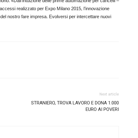
lorio. «Dall’intuizione delle prime automazione per cancelli –
 accessi realizzato per Expo Milano 2015, l’innovazione
 del nostro fare impresa. Evolversi per intercettare nuovi
Next article
STRANIERO, TROVA LAVORO E DONA 1.000
EURO AI POVERI