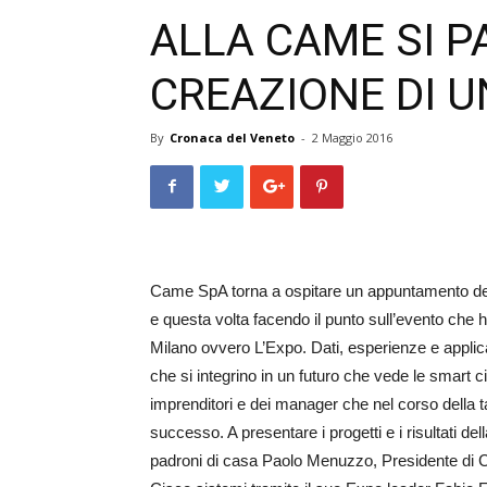
ALLA CAME SI P
CREAZIONE DI U
By
Cronaca del Veneto
-
2 Maggio 2016
Came SpA torna a ospitare un appuntamento del c
e questa volta fa­cendo il punto sull’evento che 
Milano ov­vero L’Expo. Dati, esperienze e applicabili
che si integrino in un futuro che vede le smart cit
imprenditori e dei manager che nel corso della ta
successo. A presentare i progetti e i risultati d
padroni di casa Paolo Me­nuz­zo, Presidente d