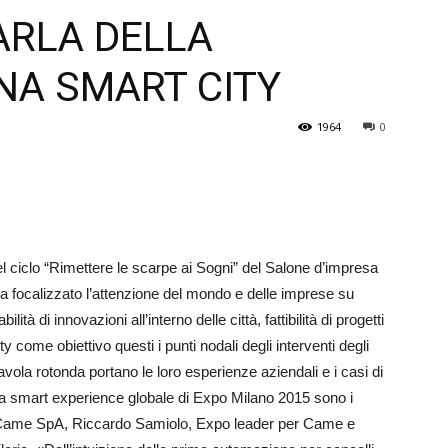
ARLA DELLA
Veneto
NA SMART CITY
1964
0
iclo “Rimet­tere le scarpe ai Sogni” del Sa­lone d’impresa
ha focalizzato l’attenzione del mon­do e delle imprese su
tà di innovazioni all’interno delle città, fattibilità di progetti
y come obiettivo questi i punti nodali degli interventi degli
­vola rotonda portano le loro esperienze aziendali e i casi di
ella smart experience globale di Expo Milano 2015 sono i
i Came SpA, Riccardo Samiolo, Expo leader per Came e