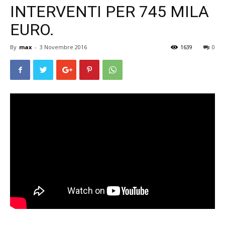
INTERVENTI PER 745 MILA
EURO.
By
max
-
3 Novembre 2016
1639
0