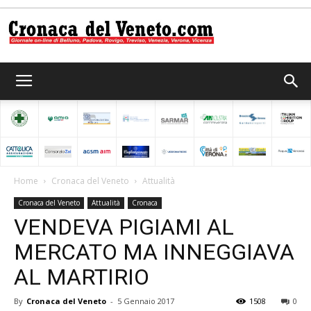
Cronaca
del
Home
Cronaca del Veneto
Attualità
Cronaca del Veneto
Attualità
Cronaca
Veneto
VENDEVA PIGIAMI AL
MERCATO MA INNEGGIAVA
AL MARTIRIO
By
Cronaca del Veneto
-
5 Gennaio 2017
1508
0