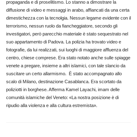
propaganda e di proselitismo. Lo stanno a dimostrare la
diffusione di video e messaggi in arabo, affiancati da una certa
dimestichezza con la tecnolgia. Nessun legame evidente con il
terrorismo, nessun ruolo da fiancheggiatore, secondo gli
investigatori, però parecchio materiale è stato se­questrato nel
suo appartamento di Padova. La polizia ha trovato video e
fotografie, da lui realizzati, sui luoghi di maggiore affluenza del
centro, chiese comprese. Era stato notato anche sulle spiagge
venete a pregare, insieme a altri islamici, con tale slancio da
suscitare un certo allarmismo. È stato ac­co­mp­agnato allo
scalo di Mi­lano, destinazione Cas­ab­lanca. Era scortato da
poliziotti in borghese. Afferma Kamel Layachi, imam delle
comunità islamiche del Veneto: «La nostra posizione è di
ripudio alla violenza e alla cultura estremista».