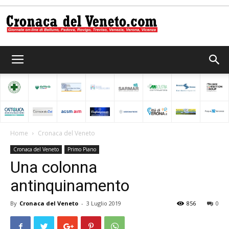
Cronaca
del
Home
Cronaca del Veneto
Cronaca del Veneto
Primo Piano
Veneto
Una colonna
antinquinamento
By
Cronaca del Veneto
-
3 Luglio 2019
856
0