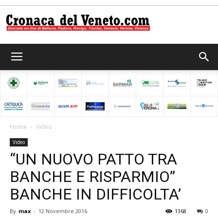
Cronaca
del
Home
Video
Video
Veneto
“UN NUOVO PATTO TRA
BANCHE E RISPARMIO”
BANCHE IN DIFFICOLTA’
By
max
-
12 Novembre 2016
1368
0