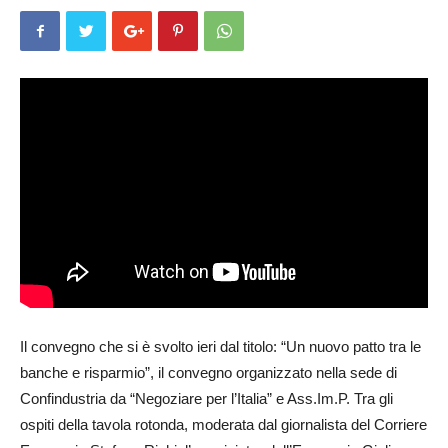
Il convegno che si è svolto ieri dal titolo: “Un nuovo patto tra le
banche e risparmio”, il convegno organizzato nella sede di
Confindustria da “Negoziare per l’Italia” e Ass.Im.P. Tra gli
ospiti della tavola rotonda, moderata dal giornalista del Corriere